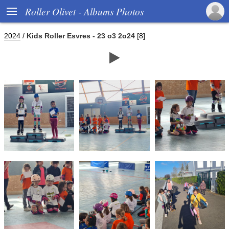

Roller Olivet - Albums Photos
2024
/
Kids Roller Esvres - 23 o3 2o24
[8]
