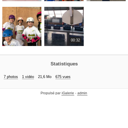
00:32
Statistiques
7 photos
1 vidéo
21,6 Mo
675 vues
Propulsé par
iGalerie
-
admin