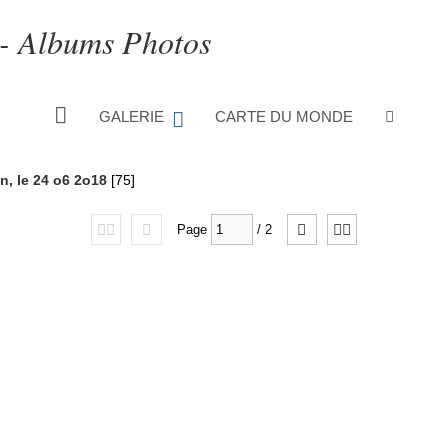
 - Albums Photos
GALERIE
CARTE DU MONDE
n, le 24 o6 2o18
[75]
Page
/
2