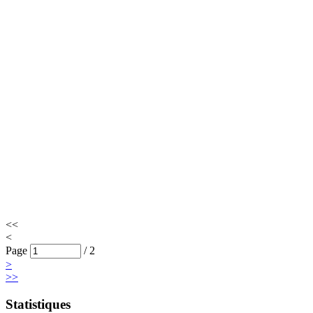
<<
<
Page
/
2
>
>>
Statistiques