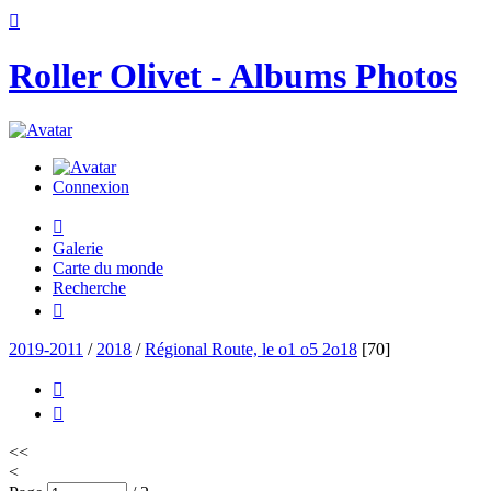

Roller Olivet - Albums Photos
Connexion

Galerie
Carte du monde
Recherche

2019-2011
/
2018
/
Régional Route, le o1 o5 2o18
[70]


<<
<