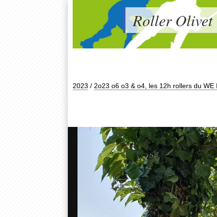
Roller Olivet
2023
/
2o23 o6 o3 & o4, les 12h rollers du WE 