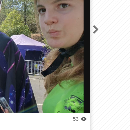

53
