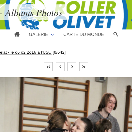
 - Albums Photos
GALERIE
CARTE DU MONDE
lat - le o6 o2 2o16 à l'USO
[8/642]